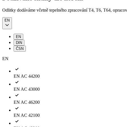
Odlitky dodáváme včetně tepelného zpracování T4, T6, T64, opracov
EN
EN
DIN
ČSN
EN
EN AC 44200
EN AC 43000
EN AC 46200
EN AC 42100