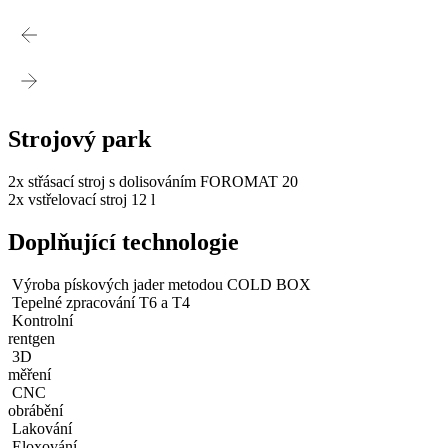
Strojový park
2x střásací stroj s dolisováním FOROMAT 20
2x vstřelovací stroj 12 l
Doplňující technologie
Výroba pískových jader metodou COLD BOX
Tepelné zpracování T6 a T4
Kontrolní
rentgen
3D
měření
CNC
obrábění
Lakování
Eloxování