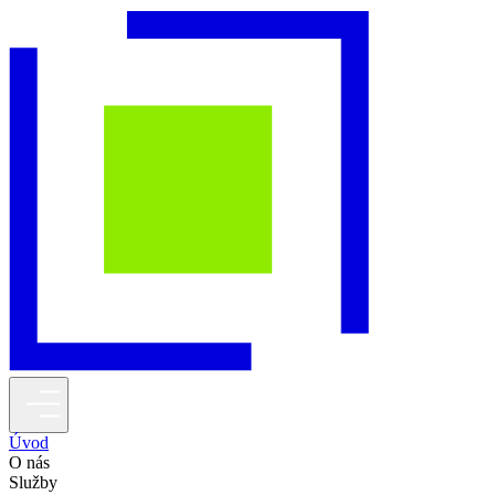
Úvod
O nás
Služby