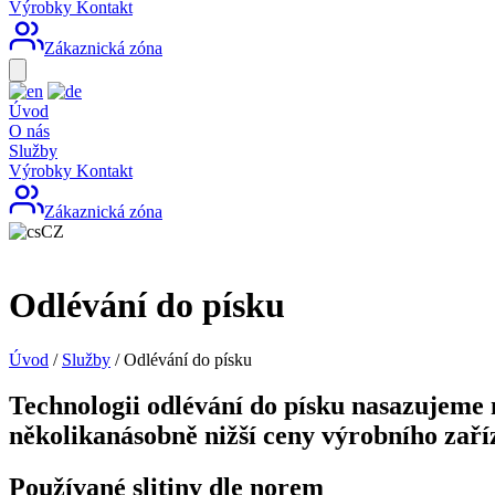
Výrobky
Kontakt
Zákaznická zóna
Úvod
O nás
Služby
Výrobky
Kontakt
Zákaznická zóna
CZ
Odlévání do písku
Úvod
/
Služby
/
Odlévání do písku
Technologii odlévání do písku nasazujeme
několikanásobně nižší ceny výrobního zaří
Používané slitiny dle norem